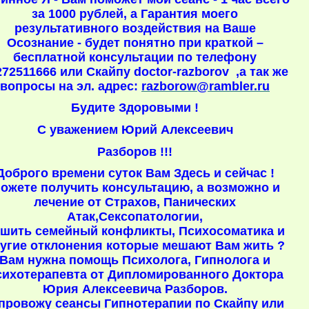
за 1000 рублей, а Гарантия моего
результативного воздействия на Ваше
Осознание - будет понятно при краткой –
бесплатной консультации по телефону
272511666 или Скайпу doctor-razborov ,а так же
вопросы на эл. адрес:
razborow@rambler.ru
Будите Здоровыми !
С уважением Юрий Алексеевич
Разборов !!!
Доброго времени суток Вам Здесь и сейчас !
ожете получить консультацию, а возможно и
лечение от Страхов, Панических
Атак,Сексопатологии,
шить семейный конфликты, Психосоматика и
угие отклонения которые мешают Вам жить ?
Вам нужна помощь Психолога, Гипнолога и
сихотерапевта от Дипломированного Доктора
Юрия Алексеевича Разборов.
провожу сеансы Гипнотерапии по Скайпу или