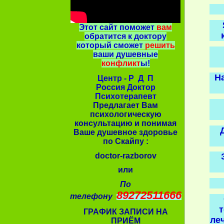
Этот сайт поможет
вам
обратится к доктору
который сможет
решить
ваши душевные
конфликт
ы!
Н
Центр - Р Д П
Россия Доктор
Психотерапевт
Предлагает Вам
психологическую
консультацию и понимая
Ваше душевное здоровье
по Скайпу :
doctor-razborov
или
По
89272511666
телефону
т
ГРАФИК ЗАПИСИ НА
леч
ПРИЁМ