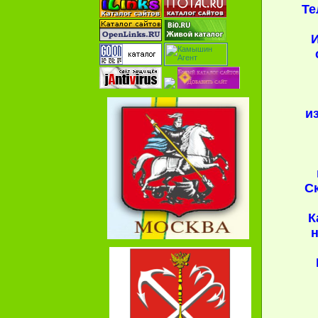
Те
И
и
Ск
К
н