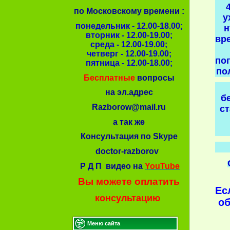
по Московскому времени :
у
понедельник - 12.00-18.00;
н
вторник - 12.00-19.00;
вре
среда - 12.00-19.00;
четверг - 12.00-19.00;
по
пятница - 12.00-18.00;
по
Бесплатные
вопросы
на эл.адрес
б
Razborow@mail.ru
с
а так же
Консультация по Skype
doctor-razborov
Р Д П видео на
YouTube
Вы можете оплатить
Ес
консультацию
об
Меню сайта