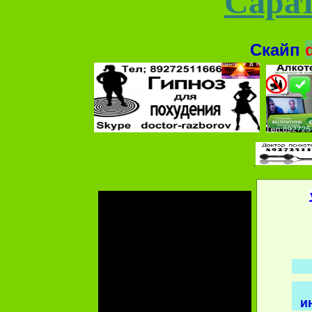
Сарат
Скайп
и