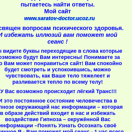
пытаетесь найти ответы.
Мой сайт
www.saratov-doctor.ucoz.ru
священ вопросам психического здоровья.
И избежать иллюзий вам поможет мой
сеанс !
 видите буквы переходящие в слова которые
озможно будут Вам интересны! Понимаете за
о Вам может понравиться сайт! Вам спокойно
будет смотреть и успокоившись, можно
чувствовать, как Ваше тело тяжелеет и
разливается тепло по всему телу!
У Вас возможно происходит лёгкий Транс!!!
И это постоянное состояние человечества в
пнозе окружающей нас информации – которая
в образе действий входит в нас и избежать
воздействие Гипноза – окружённой Вас
информации –Понять Узнать Осознать своё
инное Я - Вам поможет мой сеанс - 1 час всего