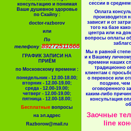
сессии в среднем
консультацию и понимая
Ваше душевное здоровье
Оплата консул
по Скайпу :
производится н
зависит и от затр
doctor-razborov
того на базе как
или
центра или на до
вопросы оплаты об
По
заблаг
89272511666
телефону
Мы в равной степе
ГРАФИК ЗАПИСИ НА
и к Вашему личном
ПРИЁМ
времени наших сп
традиционно о
по Московскому времени :
клиентам с просьб
понедельник - 12.00-18.00;
о переносе или о
вторник - 12.00-19.00;
позднее, чем
среда - 12.00-19.00;
оговоренного за
четверг - 12.00-19.00;
каким-либо причин
пятница - 12.00-18.00;
консультация оп
об
Бесплатные
вопросы
Заочные тел
на эл.адрес
line ко
Razborow@mail.ru