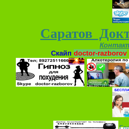
Саратов Докт
Контак
Скайп
doctor-razborov
Гл