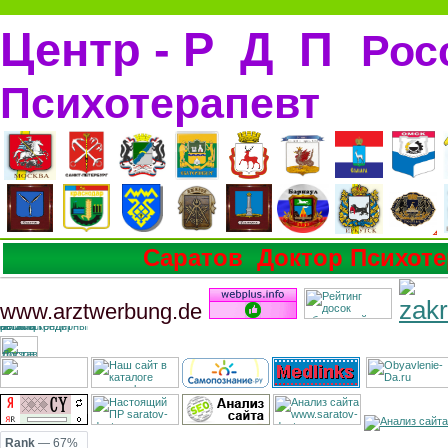
Центр - Р Д П
Рос
Психотерапевт
Саратов Доктор Психоте
www.arztwerbung.de
Rank
— 67%