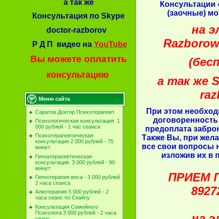
а так же
Консультации 
(заочные) м
Консультация по Skype
на э
doctor-razborov
Razborow
Р Д П видео на
YouTube
Вы можете оплатить
(бес
консультацию
а так же S
raz
Меню сайта
При этом необход
Саратов Доктор Психотерапевт
договоренность 
Психологическая консультация. 1
000 рублей - 1 час сеанса
предоплата забро
Психотерапевтическая
Также Вы, при жел
консультация 2 000 рублей - 75
все свои вопросы 
минут
изложив их в 
Гипнатерапевтическая
консультация. 3 000 рублей - 90
минут
ПРИЕМ 
Гипнотерапия веса - 3 000 рублей
2 часа сеанса
8927
Алкотерапия 5 000 рублей - 2
часа сеанс по Скайпу
Консультация Семейного
Психолога 3 000 рублей - 2 часа
на э
сеанс