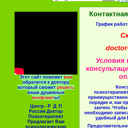
Контактна
График работы
С
doctor
Условия 
консультац
оп
Этот сайт поможет
вам
обратится к доктору
Конс
который сможет
решить
психотерапевт
ваши душевные
преимущественн
конфликт
ы!
порядке и, как п
Центр - Р Д П
заочно. Чтобы
Россия Доктор
необходимо записа
Психотерапевт
удобный для 
Предлагает Вам
Продолжительнос
психологическую