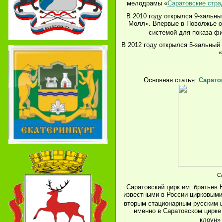
мелодрамы «
Саратовские стра
В 2010 году открылся 9-зальн
Молл». Впервые в Поволжье од
системой для показа ф
В 2012 году открылся 5-зальный
Основная статья:
Сарато
С
Саратовский цирк им. братьев 
известными в России цирковым
вторым стационарным русским ц
именно в Саратовском цирке
клоун