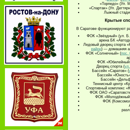
«Торпедо» (Ул. 
«Спартак» (Ул. Дегтяр
Лыжный стадио
Крытые сп
В Саратове функционируют р
ФОК «Звёздный» (ул. Б.
арена БК «Автод
Ледовый дворец спорта «
район
) — домашняя а
ФОК «Солнечный» (
пос.
а
ФОК «Юбилейный»
Дворец спорта (
ул
Бассейн «Саратов» (
Бассейн «Юность»
Бассейн «Дельф
Теннисный центр «Кр
Спортивный комплекс «Ю
ФОК ОАО «Саратовсте
ФОК «Молодёжный»
ФОК (Комсомол
разл