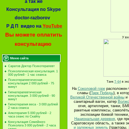
а так же
Консультация по Skype
doctor-razborov
Р Д П видео на
YouTube
Вы можете оплатить
У вх
консультацию
Меню сайта
Саратов Доктор Психотерапевт
Психологическая консультация. 1
000 рублей - 1 час сеанса
Психотерапевтическая
Танк
Т-64
в эк
консультация 2 000 рублей - 75
минут
На
Соколовой горе
расположен С
Гипнатерапевтическая
славы (
Парк Победы
), в кот
консультация. 3 000 рублей - 90
Великой Отечественной войны
и 
минут
санитарный вагон, катер
Волжс
Гипнотерапия веса - 3 000 рублей
огня, артиллерия, танки, БМ
2 часа сеанса
ракетные комплексы, самолёты
Алкотерапия 5 000 рублей - 2
экспозиции боевой техники
часа сеанс по Скайпу
Национальная деревня
, где п
Консультация Семейного
Саратовскую область, а также 
Психолога 3 000 рублей - 2 часа
и залежных земель
(тракторы,
сеанс