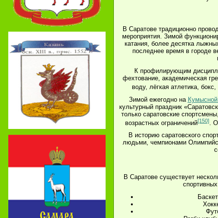
В Саратове традиционно прово
мероприятия. Зимой функциони
катания, более десятка лыжны
последнее время в городе в
К профилирующим дисципли
фехтование, академическая греб
воду, лёгкая атлетика, бокс,
Зимой ежегодно на
Кумысной
культурный праздник «Саратовск
только саратовские спортсмены,
[150]
возрастных ограничений
. 
В историю саратовского спо
людьми, чемпионами Олимпийск
с
В Саратове существует неско
спортивных
Баскет
Хокк
Фут