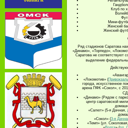
Регби-клуб
Гандбол
Клуб по х
Волейб
Фут
Мини-футбо
Женский ба
Женский футб
Ряд стадионов Саратова нах
«Динамо», «Торпедо», «Локомо
Саратова не соответствуют 
выделение федеральных
Действую
«Авангар
«Локомотив» (
Привокзаль
города, искусственное по
арена ПФК «Сокол», с 201
СД
«Динамо» (Рядом с парк
центр саратовской мили
домашн
«Салют» (5-я Дачная,
дома
«Сокол» (
3-я Дачна
«Темп» (ул. Соколовая
«
Волга
» (
пл. 