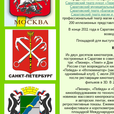
Саратовский театр кукол «Тер
Саратовский муниципальный
Саратовский театр «Балага
Саратовский театр магии и
профессиональный театр магии и
200 иллюзионных представл
В конце 2011 года в Саратов
возво
Площадкой для выступл
Из двух десятков кинотеатров
построенных в Саратове в сове
три: «Пионер», «Темп» и Дом 
России стал возрождаться ки
«Победа» и «Иллюминатор» (закр
одноимённый клуб). С июля 200
после реставрации кинотеат
фильмов в 3D. В 
«Пионер», «Победа» и 
кинооборудованием по технол
новинках массового кинопроката
и авторских лентах, еж
ретроспективные показы. Ежеме
кинофестивали и короткометра
площадкой Международног