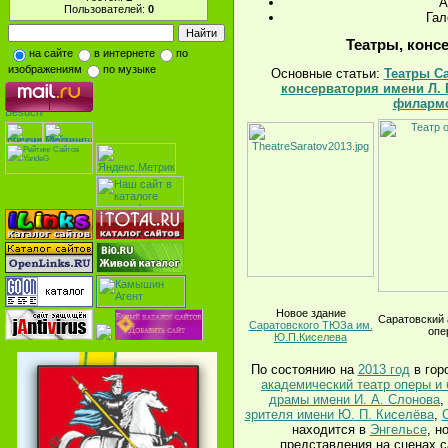
А
Пользователей:
0
Гал
Театры, конс
на сайте
в интернете
по
изображениям
по музыке
Основные статьи:
Театры С
консерватория имени Л. 
филармо
Новое здание
Саратовский 
Саратовского ТЮЗа им.
опе
Ю.П.Киселева
По состоянию на
2013 год
в гор
академический театр оперы и 
драмы имени И. А. Слонова
,
зрителя имени Ю. П. Киселёва
,
находится в
Энгельсе
, н
представления на сценах с