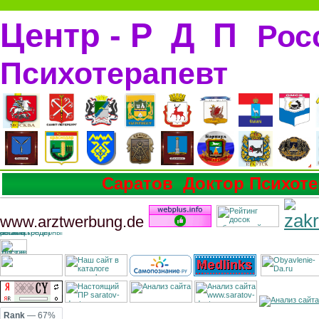
Центр - Р Д П
Рос
Психотерапевт
Саратов Доктор Психоте
www.arztwerbung.de
Rank
— 67%