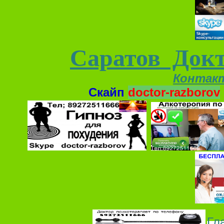
Саратов Докт
Контак
Скайп
doctor-razborov
Гл