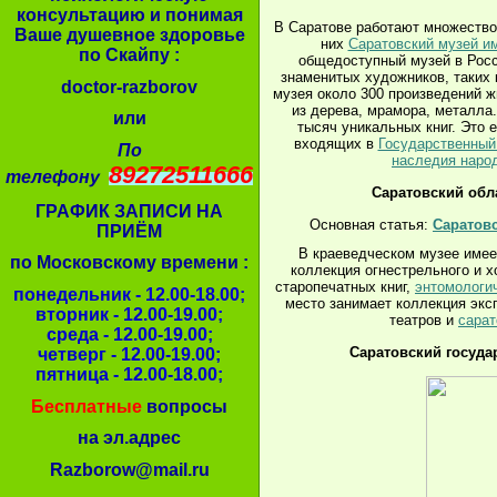
консультацию и понимая
В Саратове работают множество 
Ваше душевное здоровье
них
Саратовский музей и
по Скайпу :
общедоступный музей в Росс
знаменитых художников, таких
doctor-razborov
музея около 300 произведений 
из дерева, мрамора, металла.
или
тысяч уникальных книг. Это 
входящих в
Государственный 
По
наследия наро
89272511666
телефону
Саратовский обл
ГРАФИК ЗАПИСИ НА
Основная статья:
Саратов
ПРИЁМ
В краеведческом музее имее
по Московскому времени :
коллекция огнестрельного и х
старопечатных книг,
энтомологи
понедельник - 12.00-18.00;
место занимает коллекция эксп
вторник - 12.00-19.00;
театров и
сарат
среда - 12.00-19.00;
Саратовский госуда
четверг - 12.00-19.00;
пятница - 12.00-18.00;
Бесплатные
вопросы
на эл.адрес
Razborow@mail.ru