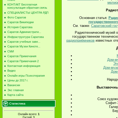
мелио
КОНТАКТ Бесплатная
консультация обратная связь
Радиот
СПЕЦИАЛИСТЫ ЦЕНТРА РДП
Фото Саратов
Основная статья:
Радио
государственног
Саратов Википедии
См. также:
Саратовский гос
История Саратова
Саратов Администрати...
Радиотехнический музей о
государственном техническо
Инфраструктура Саратова
радиоприёмников
известных оте
Саратов учебные заве...
Саратов Музеи Киноте...
Д
СМИ
Саратов Примечания
Дом-му
Саратов Примечания 2
Эт
Контактная информация
Дом-музе
Видео
Дом-
Онлайн игры Психотерапия
Народн
Цены до 2017 г.
Вакансии
Выставочны
Экс главная
Карта сайта
Союз художн
Софит-
Статистика
Галер
Бер
Онлайн всего:
1
Гостей:
1