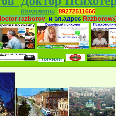
ов Доктор Психоте
Контакты
89272511666
doctor-razborov
и
эл.адрес
Razborow@
Гл
авна
я
|