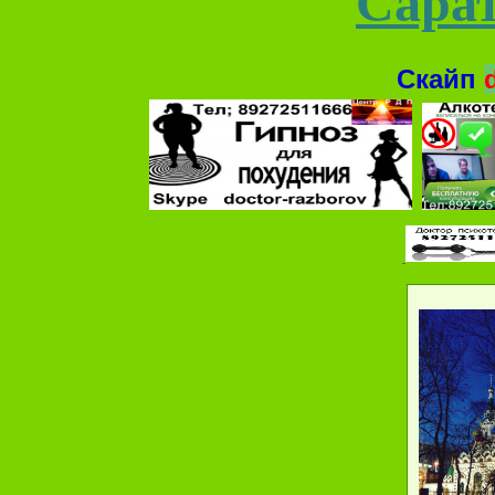
Сарат
Скайп