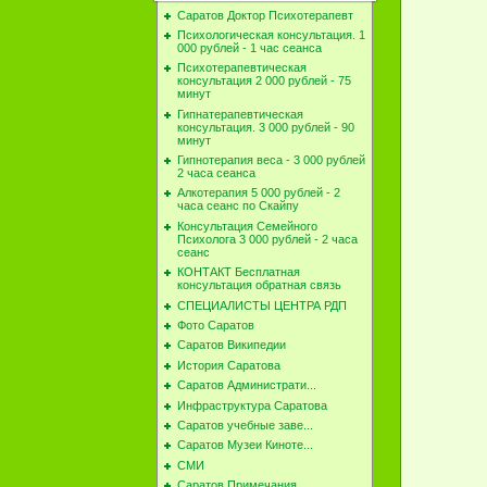
Саратов Доктор Психотерапевт
Психологическая консультация. 1
000 рублей - 1 час сеанса
Психотерапевтическая
консультация 2 000 рублей - 75
минут
Гипнатерапевтическая
консультация. 3 000 рублей - 90
минут
Гипнотерапия веса - 3 000 рублей
2 часа сеанса
Алкотерапия 5 000 рублей - 2
часа сеанс по Скайпу
Консультация Семейного
Психолога 3 000 рублей - 2 часа
сеанс
КОНТАКТ Бесплатная
консультация обратная связь
СПЕЦИАЛИСТЫ ЦЕНТРА РДП
Фото Саратов
Саратов Википедии
История Саратова
Саратов Администрати...
Инфраструктура Саратова
Саратов учебные заве...
Саратов Музеи Киноте...
СМИ
Саратов Примечания