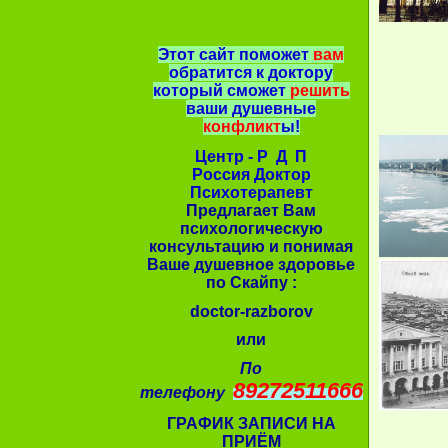
Этот сайт поможет
вам
обратится к доктору
который сможет
решить
ваши душевные
конфликт
ы!
Центр - Р Д П
Россия Доктор
Психотерапевт
Предлагает Вам
психологическую
консультацию и понимая
Ваше душевное здоровье
по Скайпу :
doctor-razborov
или
По
89272511666
телефону
ГРАФИК ЗАПИСИ НА
ПРИЁМ